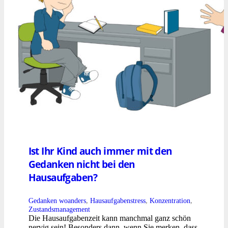
Ist Ihr Kind auch immer mit den
Gedanken nicht bei den
Hausaufgaben?
Gedanken woanders
,
Hausaufgabenstress
,
Konzentration
,
Zustandsmanagement
Die Hausaufgabenzeit kann manchmal ganz schön
nervig sein! Besonders dann, wenn Sie merken, dass