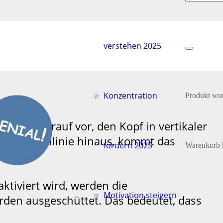
verstehen 2025
Konzentration
Produkt
wur
 Baby darauf vor, den Kopf in vertikaler
 die Mittellinie hinaus, kommt das
fördern 2025
Warenkorb 
ktiviert wird, werden die
Motivation steigern
den ausgeschüttet. Das bedeutet, dass