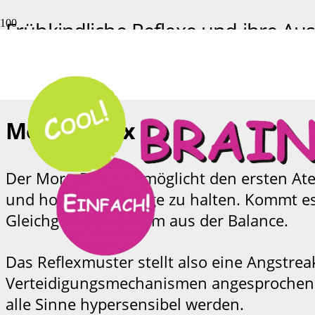
Frühkindliche Reflexe und ihre Au
Nichtintegration
Start
Frühkindliche Reflexe und ihre Auswirkungen bei Nichtintegration
Moro-Reflex
Der Moro-Reflex ermöglicht den ersten Atem
und horizontaler Lage zu halten. Kommt es
Gleichgewichtssystem aus der Balance.
Das Reflexmuster stellt also eine Angstrea
Verteidigungsmechanismen angesprochen. 
alle Sinne hypersensibel werden.