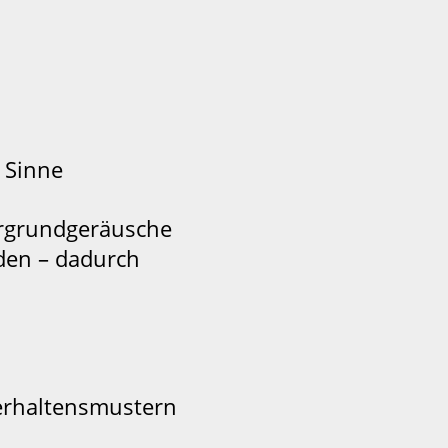
 Sinne
ergrundgeräusche
den – dadurch
erhaltensmustern