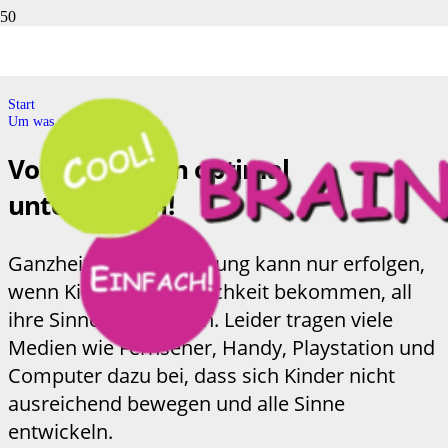
Um was geht es
Start
Um was geht es
Von Anfang an optimal
unterstützen!
Ganzheitliche Entwicklung kann nur erfolgen,
wenn Kinder die Möglichkeit bekommen, all
ihre Sinne einzusetzen. Leider tragen viele
Medien wie Fernseher, Handy, Playstation und
Computer dazu bei, dass sich Kinder nicht
ausreichend bewegen und alle Sinne
entwickeln.