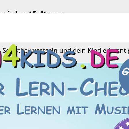
zialentfaltung
Kind viel konzentrierter lernen und Hausau
, Selbstbewusstsein und dein Kind erkennt 