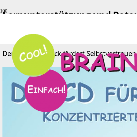
Lernunterstützung und Poten
Mit der CD für „Lern-Checker“ kann dein 
Der 66 Tage-Check fördert Selbstvertrauen