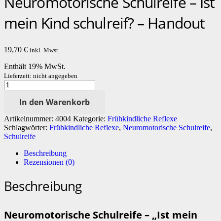
Neuromotorische Schulreife – Ist
mein Kind schulreif? – Handout
19,70
€
inkl. Mwst.
Enthält 19% MwSt.
Lieferzeit: nicht angegeben
Neuromotorische
Schulreife
In den Warenkorb
-
Ist
Artikelnummer:
4004
Kategorie:
Frühkindliche Reflexe
mein
Schlagwörter:
Frühkindliche Reflexe
,
Neuromotorische Schulreife
,
Kind
Schulreife
schulreif?
-
Beschreibung
Handout
Rezensionen (0)
[Digital]
Menge
Beschreibung
Neuromotorische Schulreife – „Ist mein