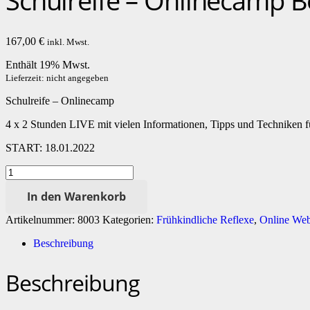
Schulreife – Onlinecamp B
167,00
€
inkl. Mwst.
Enthält 19% Mwst.
Lieferzeit: nicht angegeben
Schulreife – Onlinecamp
4 x 2 Stunden LIVE mit vielen Informationen, Tipps und Techniken für
START: 18.01.2022
Schulreife
-
In den Warenkorb
Onlinecamp
Beginn
Artikelnummer:
8003
Kategorien:
Frühkindliche Reflexe
,
Online Web
18.01.2022
Menge
Beschreibung
Beschreibung