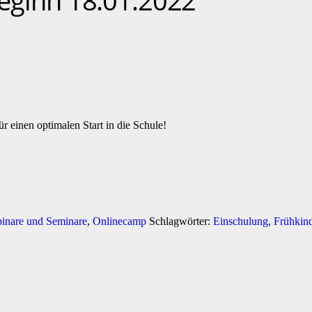
eginn 18.01.2022
 einen optimalen Start in die Schule!
inare und Seminare
,
Onlinecamp
Schlagwörter:
Einschulung
,
Frühkind