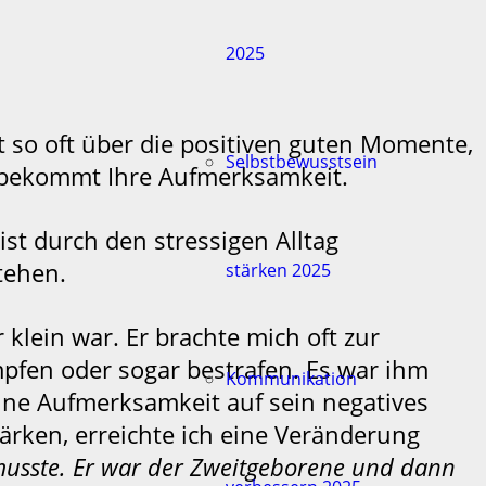
2025
 so oft über die positiven guten Momente,
Selbstbewusstsein
s bekommt Ihre Aufmerksamkeit.
st durch den stressigen Alltag
tehen.
stärken 2025
 klein war. Er brachte mich oft zur
mpfen oder sogar bestrafen. Es war ihm
Kommunikation
eine Aufmerksamkeit auf sein negatives
stärken, erreichte ich eine Veränderung
 musste. Er war der Zweitgeborene und dann