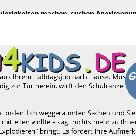
hwierigkeiten machen, suchen Anerkennu
 so ein, dass wir mehr bei unseren Kindern
ation.
 aus Ihrem Halbtagsjob nach Hause. Musste
ig zur Tür herein, wirft den Schulranzen in
ht ordentlich weggeräumten Sachen und Sie t
mitteilen wollte – sagt nichts mehr zu Ihnen
 Explodieren“ bringt. Es fordert Ihre Aufm