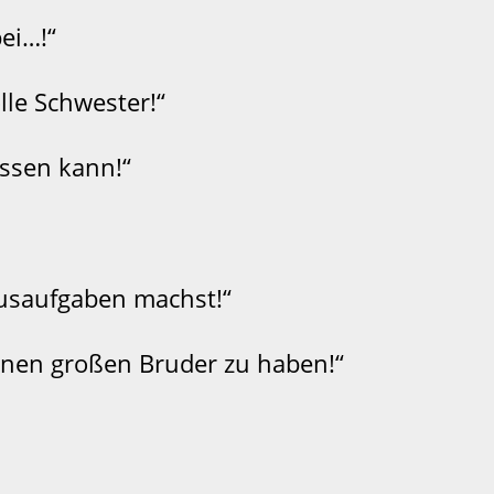
bei…!“
olle Schwester!“
assen kann!“
ausaufgaben machst!“
einen großen Bruder zu haben!“