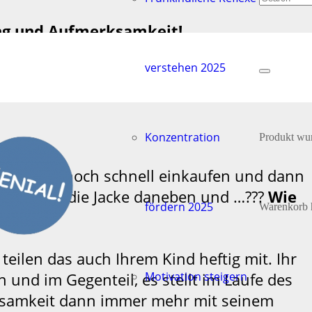
ng und Aufmerksamkeit!
verstehen 2025
 wahrnehmen, was nicht so gut
Konzentration
Produkt
wur
n vorher noch schnell einkaufen und dann
 die Ecke, die Jacke daneben und …???
Wie
fördern 2025
Warenkorb 
eilen das auch Ihrem Kind heftig mit. Ihr
 und im Gegenteil, es stellt im Laufe des
Motivation steigern
erksamkeit dann immer mehr mit seinem