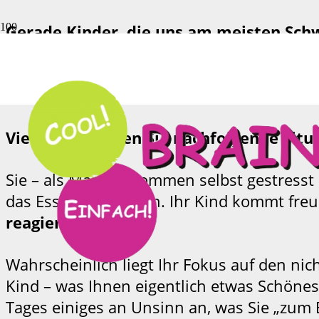
Gerade Kinder, die uns am meisten Sc
Manchmal schleicht es sich bei uns Eltern
funktioniert.
Vielleicht kennen Sie nachfolgende Situ
Sie – als Mama – kommen selbst gestresst
das Essen zubereiten. Ihr Kind kommt freud
reagieren Sie?
Wahrscheinlich liegt Ihr Fokus auf den nic
Kind – was Ihnen eigentlich etwas Schönes 
Tages einiges an Unsinn an, was Sie „zum