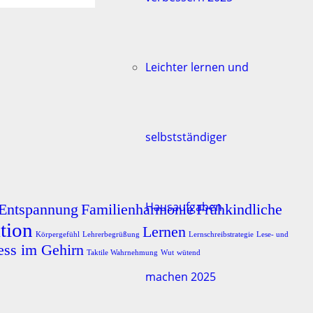
Leichter lernen und
selbstständiger
Hausaufgaben
Entspannung
Familienharmonie
Frühkindliche
tion
Lernen
Körpergefühl
Lehrerbegrüßung
Lernschreibstrategie
Lese- und
ess im Gehirn
Taktile Wahrnehmung
Wut
wütend
machen 2025