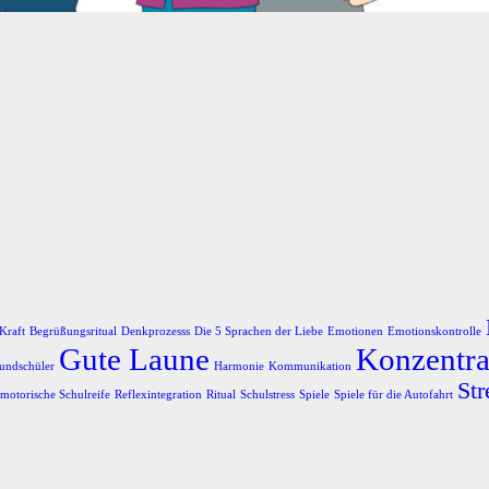
Kraft
Begrüßungsritual
Denkprozesss
Die 5 Sprachen der Liebe
Emotionen
Emotionskontrolle
Gute Laune
Konzentra
undschüler
Harmonie
Kommunikation
Str
motorische Schulreife
Reflexintegration
Ritual
Schulstress
Spiele
Spiele für die Autofahrt