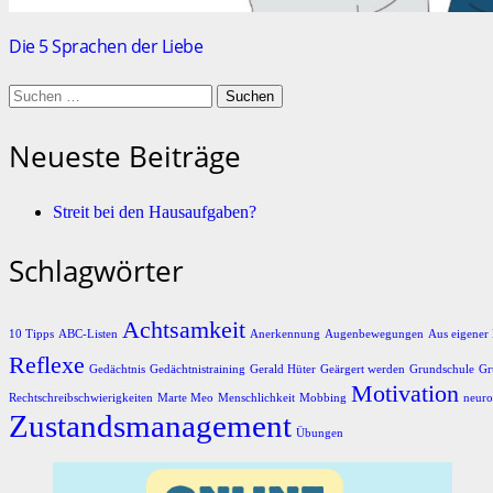
Die 5 Sprachen der Liebe
Suchen
nach:
Neueste Beiträge
Streit bei den Hausaufgaben?
Schlagwörter
Achtsamkeit
10 Tipps
ABC-Listen
Anerkennung
Augenbewegungen
Aus eigener 
Reflexe
Gedächtnis
Gedächtnistraining
Gerald Hüter
Geärgert werden
Grundschule
Gr
Motivation
Rechtschreibschwierigkeiten
Marte Meo
Menschlichkeit
Mobbing
neuro
Zustandsmanagement
Übungen