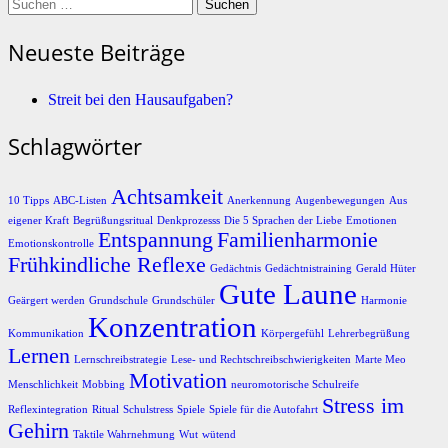
Suchen
nach:
Neueste Beiträge
Streit bei den Hausaufgaben?
Schlagwörter
Achtsamkeit
10 Tipps
ABC-Listen
Anerkennung
Augenbewegungen
Aus
eigener Kraft
Begrüßungsritual
Denkprozesss
Die 5 Sprachen der Liebe
Emotionen
Entspannung
Familienharmonie
Emotionskontrolle
Frühkindliche Reflexe
Gedächtnis
Gedächtnistraining
Gerald Hüter
Gute Laune
Geärgert werden
Grundschule
Grundschüler
Harmonie
Konzentration
Kommunikation
Körpergefühl
Lehrerbegrüßung
Lernen
Lernschreibstrategie
Lese- und Rechtschreibschwierigkeiten
Marte Meo
Motivation
Menschlichkeit
Mobbing
neuromotorische Schulreife
Stress im
Reflexintegration
Ritual
Schulstress
Spiele
Spiele für die Autofahrt
Gehirn
Taktile Wahrnehmung
Wut
wütend