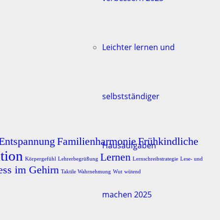
Leichter lernen und
selbstständiger
Entspannung
Familienharmonie
Frühkindliche
Hausaufgaben
tion
Lernen
Körpergefühl
Lehrerbegrüßung
Lernschreibstrategie
Lese- und
ess im Gehirn
Taktile Wahrnehmung
Wut
wütend
machen 2025