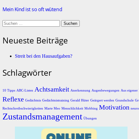
Mein Kind ist so oft wütend
Suchen
nach:
Neueste Beiträge
Streit bei den Hausaufgaben?
Schlagwörter
Achtsamkeit
10 Tipps
ABC-Listen
Anerkennung
Augenbewegungen
Aus eigener 
Reflexe
Gedächtnis
Gedächtnistraining
Gerald Hüter
Geärgert werden
Grundschule
Gr
Motivation
Rechtschreibschwierigkeiten
Marte Meo
Menschlichkeit
Mobbing
neuro
Zustandsmanagement
Übungen