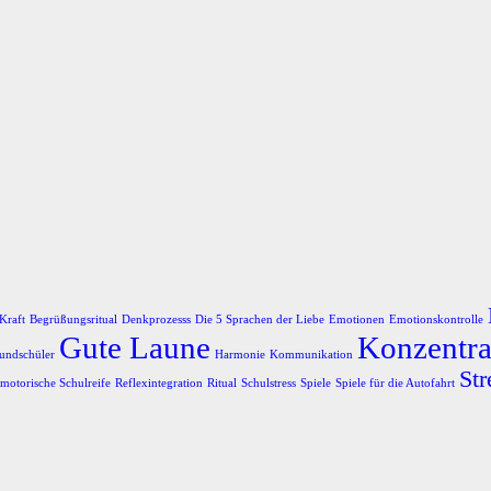
Kraft
Begrüßungsritual
Denkprozesss
Die 5 Sprachen der Liebe
Emotionen
Emotionskontrolle
Gute Laune
Konzentra
undschüler
Harmonie
Kommunikation
Str
motorische Schulreife
Reflexintegration
Ritual
Schulstress
Spiele
Spiele für die Autofahrt