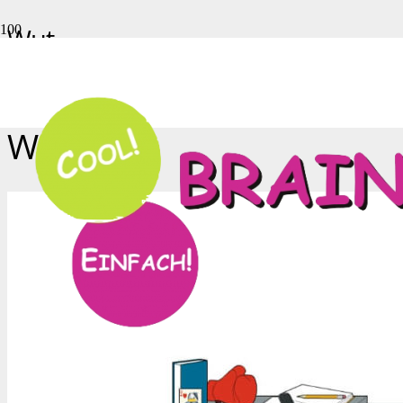
Wut
Start
Wut
Wut