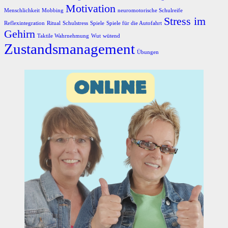
Motivation
Menschlichkeit
Mobbing
neuromotorische Schulreife
Stress im
Reflexintegration
Ritual
Schulstress
Spiele
Spiele für die Autofahrt
Gehirn
Taktile Wahrnehmung
Wut
wütend
Zustandsmanagement
Übungen