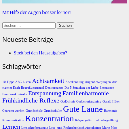
Mit Hilfe der Augen besser lernen!
Suchen
nach:
Neueste Beiträge
Streit bei den Hausaufgaben?
Schlagwörter
Achtsamkeit
10 Tipps
ABC-Listen
Anerkennung
Augenbewegungen
Aus
eigener Kraft
Begrüßungsritual
Denkprozesss
Die 5 Sprachen der Liebe
Emotionen
Entspannung
Familienharmonie
Emotionskontrolle
Frühkindliche Reflexe
Gedächtnis
Gedächtnistraining
Gerald Hüter
Gute Laune
Geärgert werden
Grundschule
Grundschüler
Harmonie
Konzentration
Kommunikation
Körpergefühl
Lehrerbegrüßung
Lernen
Lernschreibstrategie
Lese- und Rechtschreibschwierigkeiten
Marte Meo