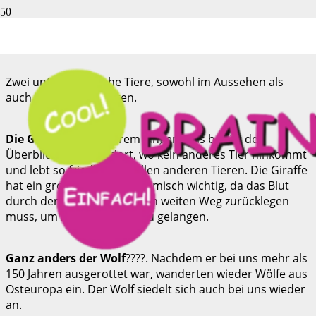
Kennst du die Giraffe und den Wolf?
????????
Zwei unterschiedliche Tiere, sowohl im Aussehen als
auch in ihrem Verhalten.
Die Giraffe
???? mit ihrem langen Hals behält den
Überblick. Sie frisst dort, wo kein anderes Tier hinkommt
und lebt so friedlich mit allen anderen Tieren. Die Giraffe
hat ein großes Herz – anatomisch wichtig, da das Blut
durch den langen Hals einen weiten Weg zurücklegen
muss, um bis in den Kopf zu gelangen.
Ganz anders der Wolf
????. Nachdem er bei uns mehr als
150 Jahren ausgerottet war, wanderten wieder Wölfe aus
Osteuropa ein. Der Wolf siedelt sich auch bei uns wieder
an.