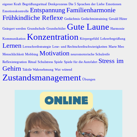
eigener Kraft
Begrüßungsritual
Denkprozesss
Die 5 Sprachen der Liebe
Emotionen
Entspannung
Familienharmonie
Emotionskontrolle
Frühkindliche Reflexe
Gedächtnis
Gedächtnistraining
Gerald Hüter
Gute Laune
Geärgert werden
Grundschule
Grundschüler
Harmonie
Konzentration
Kommunikation
Körpergefühl
Lehrerbegrüßung
Lernen
Lernschreibstrategie
Lese- und Rechtschreibschwierigkeiten
Marte Meo
Motivation
Menschlichkeit
Mobbing
neuromotorische Schulreife
Stress im
Reflexintegration
Ritual
Schulstress
Spiele
Spiele für die Autofahrt
Gehirn
Taktile Wahrnehmung
Wut
wütend
Zustandsmanagement
Übungen