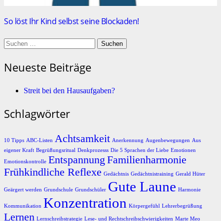
So löst Ihr Kind selbst seine Blockaden!
Suchen
nach:
Neueste Beiträge
Streit bei den Hausaufgaben?
Schlagwörter
Achtsamkeit
10 Tipps
ABC-Listen
Anerkennung
Augenbewegungen
Aus
eigener Kraft
Begrüßungsritual
Denkprozesss
Die 5 Sprachen der Liebe
Emotionen
Entspannung
Familienharmonie
Emotionskontrolle
Frühkindliche Reflexe
Gedächtnis
Gedächtnistraining
Gerald Hüter
Gute Laune
Geärgert werden
Grundschule
Grundschüler
Harmonie
Konzentration
Kommunikation
Körpergefühl
Lehrerbegrüßung
Lernen
Lernschreibstrategie
Lese- und Rechtschreibschwierigkeiten
Marte Meo