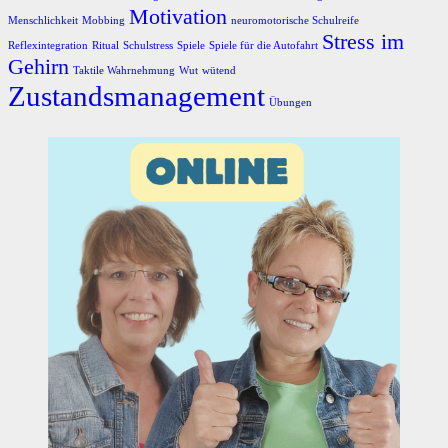
Motivation
Menschlichkeit
Mobbing
neuromotorische Schulreife
Stress im
Reflexintegration
Ritual
Schulstress
Spiele
Spiele für die Autofahrt
Gehirn
Taktile Wahrnehmung
Wut
wütend
Zustandsmanagement
Übungen