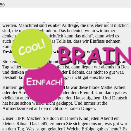
Unser Gehirn möchte uns immer bei dem unterstützen, was wir uns
sagen oder was wir denken? Deshalb sieht unser Gehirn jeden
Gedanken als „Auftrag“ an. Und Aufträge müssen ja ausgeführt
werden. Manchmal sind es aber Aufträge, die uns eher nicht nützlich
sind, die uns sogar behindern. Das bedeutet, wenn wir immer
denken „ich schaffe das nicht/ich kann das nicht“, dann wird es
auch genau so eintreten. Das Tolle ist, dass wir Einfluss nehmen
können auf unser Gehirn.
Deshalb denke immer so, wie Du es haben willst!
Sie kennen das doch bestimmt auch sehr gut! Wenn irgendetwas am
Tag schief oder schlecht gelaufen ist, dann liegen wir abends im Bett
und denken an dieses Ereignis oder Erlebnis, das nicht so gut war.
Deshalb können wir manchmal sogar nicht gut einschlafen.
Kindern geht es oftmals auch so. Da war diese blöde Mathe-Arbeit
oder der Streit mit der Freundin oder dem Freund. Und dann gab es
vielleicht auch noch Stress wegen den Hausaufgaben. Und Deutsch
hat heute schon wieder nicht geklappt. Und immer ist die
Aufmerksamkeit auf den nicht so schönen Dingen.
Unser TIPP: Machen Sie doch mit Ihrem Kind jeden Abend ein
kleines Ritual. Das heißt, erinnern Sie sich gemeinsam, was gut war
an dem Tag. Was ist gut gelaufen? Welche Erfolge gab es heute? Es