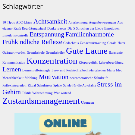
Schlagwörter
Achtsamkeit
10 Tipps
ABC-Listen
Anerkennung
Augenbewegungen
Aus
eigener Kraft
Begrüßungsritual
Denkprozesss
Die 5 Sprachen der Liebe
Emotionen
Entspannung
Familienharmonie
Emotionskontrolle
Frühkindliche Reflexe
Gedächtnis
Gedächtnistraining
Gerald Hüter
Gute Laune
Geärgert werden
Grundschule
Grundschüler
Harmonie
Konzentration
Kommunikation
Körpergefühl
Lehrerbegrüßung
Lernen
Lernschreibstrategie
Lese- und Rechtschreibschwierigkeiten
Marte Meo
Motivation
Menschlichkeit
Mobbing
neuromotorische Schulreife
Stress im
Reflexintegration
Ritual
Schulstress
Spiele
Spiele für die Autofahrt
Gehirn
Taktile Wahrnehmung
Wut
wütend
Zustandsmanagement
Übungen