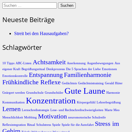
Suchen
nach:
Neueste Beiträge
Streit bei den Hausaufgaben?
Schlagwörter
Achtsamkeit
10 Tipps
ABC-Listen
Anerkennung
Augenbewegungen
Aus
eigener Kraft
Begrüßungsritual
Denkprozesss
Die 5 Sprachen der Liebe
Emotionen
Entspannung
Familienharmonie
Emotionskontrolle
Frühkindliche Reflexe
Gedächtnis
Gedächtnistraining
Gerald Hüter
Gute Laune
Geärgert werden
Grundschule
Grundschüler
Harmonie
Konzentration
Kommunikation
Körpergefühl
Lehrerbegrüßung
Lernen
Lernschreibstrategie
Lese- und Rechtschreibschwierigkeiten
Marte Meo
Motivation
Menschlichkeit
Mobbing
neuromotorische Schulreife
Stress im
Reflexintegration
Ritual
Schulstress
Spiele
Spiele für die Autofahrt
Gehirn