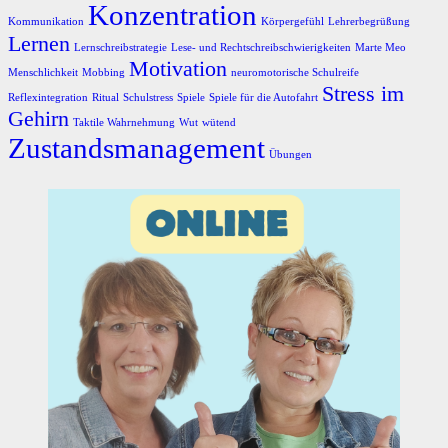
Konzentration
Kommunikation
Körpergefühl
Lehrerbegrüßung
Lernen
Lernschreibstrategie
Lese- und Rechtschreibschwierigkeiten
Marte Meo
Motivation
Menschlichkeit
Mobbing
neuromotorische Schulreife
Stress im
Reflexintegration
Ritual
Schulstress
Spiele
Spiele für die Autofahrt
Gehirn
Taktile Wahrnehmung
Wut
wütend
Zustandsmanagement
Übungen