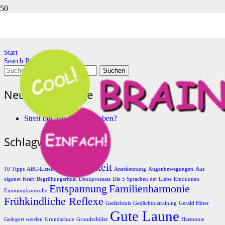
Search Results Page
Start
Search Results Page
Suchen
nach:
Neueste Beiträge
Streit bei den Hausaufgaben?
Schlagwörter
Achtsamkeit
10 Tipps
ABC-Listen
Anerkennung
Augenbewegungen
Aus
eigener Kraft
Begrüßungsritual
Denkprozesss
Die 5 Sprachen der Liebe
Emotionen
Entspannung
Familienharmonie
Emotionskontrolle
Frühkindliche Reflexe
Gedächtnis
Gedächtnistraining
Gerald Hüter
Gute Laune
Geärgert werden
Grundschule
Grundschüler
Harmonie