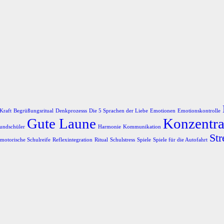
Kraft
Begrüßungsritual
Denkprozesss
Die 5 Sprachen der Liebe
Emotionen
Emotionskontrolle
Gute Laune
Konzentra
undschüler
Harmonie
Kommunikation
Str
motorische Schulreife
Reflexintegration
Ritual
Schulstress
Spiele
Spiele für die Autofahrt