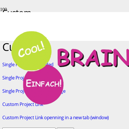
Custom
Start
Custom
Custom
Single Project – Extended
Single Project – Gallery
Single Project – Lightbox Image
Custom Project Link
Custom Project Link openning in a new tab (window)