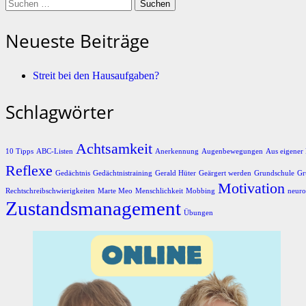
Suchen
nach:
Neueste Beiträge
Streit bei den Hausaufgaben?
Schlagwörter
Achtsamkeit
10 Tipps
ABC-Listen
Anerkennung
Augenbewegungen
Aus eigener 
Reflexe
Gedächtnis
Gedächtnistraining
Gerald Hüter
Geärgert werden
Grundschule
Gr
Motivation
Rechtschreibschwierigkeiten
Marte Meo
Menschlichkeit
Mobbing
neuro
Zustandsmanagement
Übungen