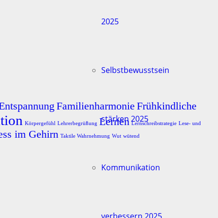
2025
Selbstbewusstsein
Entspannung
Familienharmonie
Frühkindliche
tion
stärken 2025
Lernen
Körpergefühl
Lehrerbegrüßung
Lernschreibstrategie
Lese- und
ess im Gehirn
Taktile Wahrnehmung
Wut
wütend
Kommunikation
verbessern 2025