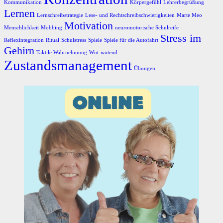
Kommunikation
Körpergefühl
Lehrerbegrüßung
Lernen
Lernschreibstrategie
Lese- und Rechtschreibschwierigkeiten
Marte Meo
Motivation
Menschlichkeit
Mobbing
neuromotorische Schulreife
Stress im
Reflexintegration
Ritual
Schulstress
Spiele
Spiele für die Autofahrt
Gehirn
Taktile Wahrnehmung
Wut
wütend
Zustandsmanagement
Übungen