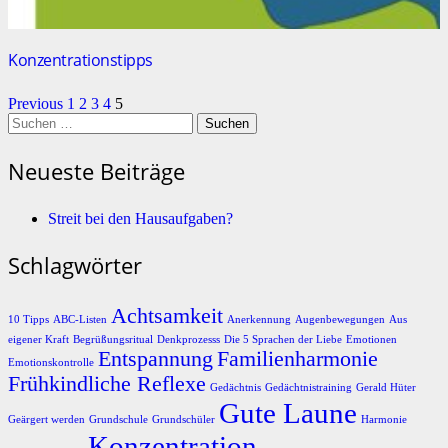
Konzentrationstipps
Previous
1
2
3
4
5
Suchen
nach:
Neueste Beiträge
Streit bei den Hausaufgaben?
Schlagwörter
Achtsamkeit
10 Tipps
ABC-Listen
Anerkennung
Augenbewegungen
Aus
eigener Kraft
Begrüßungsritual
Denkprozesss
Die 5 Sprachen der Liebe
Emotionen
Entspannung
Familienharmonie
Emotionskontrolle
Frühkindliche Reflexe
Gedächtnis
Gedächtnistraining
Gerald Hüter
Gute Laune
Geärgert werden
Grundschule
Grundschüler
Harmonie
Konzentration