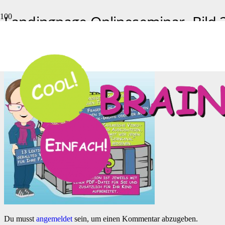
Landingpage Onlineseminar -Bild 
Start
Landingpage Onlineseminar Test
Landingpage Onlineseminar -Bild 2
Du musst
angemeldet
sein, um einen Kommentar abzugeben.