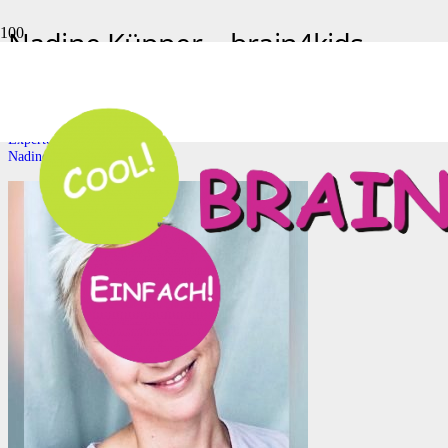
Nadine Küpper – brain4kids
Nadine Küpper – brain4kids
Start
Experten
Nadine Küpper – brain4kids