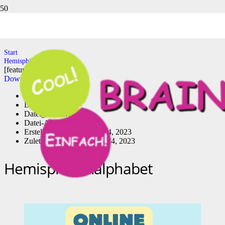
Hemisphärenalphabet
Start
Hemisphärenalphabet
[featured_image]
Download
Version
Download
242
Dateigröße
2.13 MB
Datei-Anzahl
1
Erstellungsdatum
Januar 24, 2023
Zuletzt aktualisiert
Januar 24, 2023
Hemisphärenalphabet