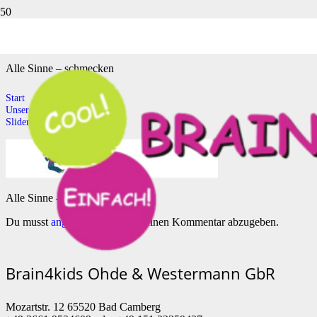
Slider Sinne schmecken
Alle Sinne – schmecken
Start
Unsere Sinne
Slider Sinne schmecken
Alle Sinne – schmecken
Du musst
angemeldet
sein, um einen Kommentar abzugeben.
Brain4kids Ohde & Westermann GbR
Mozartstr. 12 65520 Bad Camberg