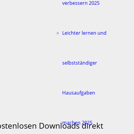
verbessern 2025
Leichter lernen und
selbstständiger
Hausaufgaben
machen 2025
kostenlosen Downloads direkt