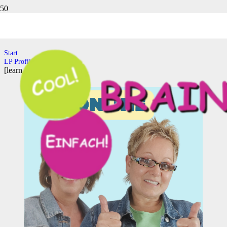
LP Profile
Start
LP Profile
[learn_press_profile]