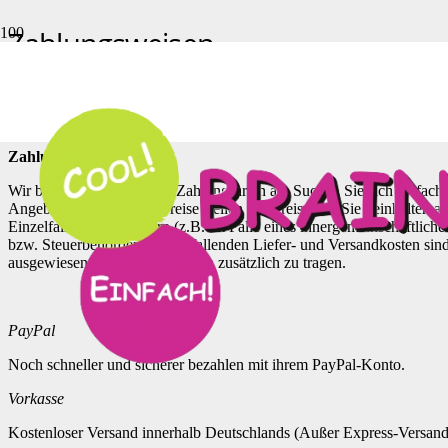
Zahlungsweisen
Start
Zahlungsweisen
Zahlungsarten
Wir bieten Ihnen folgende Zahlungsarten an. Suchen Sie sich einfach 
Angeboten angeführten Preise stellen Endpreise dar. Sie beinhalten a
Einzelfall weitere Steuern (z.B. im Falle eines innergemeinschaftlich
bzw. Steuerbehörden. Die anfallenden Liefer- und Versandkosten sind 
ausgewiesen und sind von Ihnen zusätzlich zu tragen.
PayPal
Noch schneller und sicherer bezahlen mit ihrem PayPal-Konto.
Vorkasse
Kostenloser Versand innerhalb Deutschlands (Außer Express-Versand