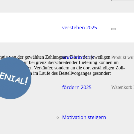
verstehen 2025
Konzentration
ängig von der gewählten Zahlungsart. Die in den jeweiligen
Produkt
wur
rwertsteuer. Nur bei grenzüberschreitender Lieferung können im
doch nicht an den Verkäufer, sondern an die dort zuständigen Zoll-
 aufrufbar, werden im Laufe des Bestellvorganges gesondert
fördern 2025
Warenkorb 
Motivation steigern