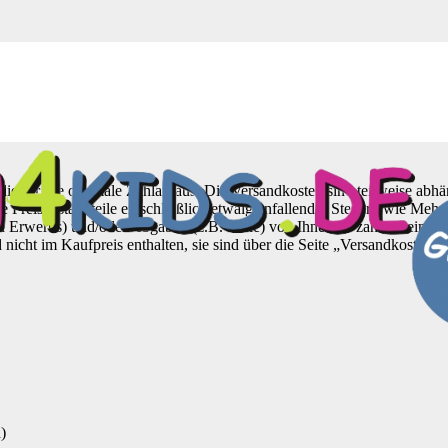
die für Sie optimale Zahlart aus. Die Versandkosten sind teilweise abh
lle Preisbestandteile einschließlich etwaig anfallender Steuern wie Meh
en Erwerbs) und/oder Abgaben (z.B. Zölle) von Ihnen zu zahlen sein, je
nicht im Kaufpreis enthalten, sie sind über die Seite „Versandkosten“
)