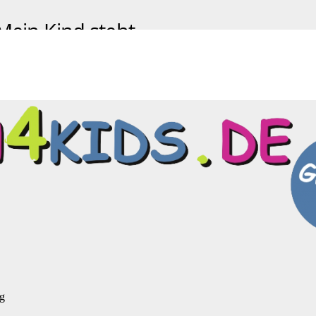
 Mein Kind steht
eg
eg