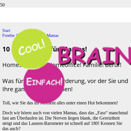
Freebie 10 Powertipps für Mamas
Start
Freebie 10 Powertipps für Mamas
10 Powertipps für Mamas!
Homeschooling! Homeoffice! Familie! Beruf!
Was für eine Herausforderung, vor der Sie und
Ihre ganze Familie stehen!
Toll, wie Sie das im Moment alles unter einen Hut bekommen!
Doch wir hören auch von vielen Mamas, dass das „Fass“ manchmal
fast am Überlaufen ist. Die Nerven liegen blank, die Gereiztheit
steigt und das Launen-Barometer ist schnell auf 180! Kennen Sie
das auch?