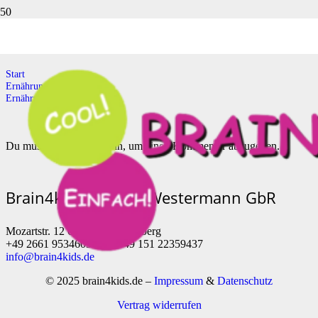
Ernährung Tipps
Start
Ernährung
Ernährung Tipps
Du musst
angemeldet
sein, um einen Kommentar abzugeben.
Brain4kids Ohde & Westermann GbR
Mozartstr. 12 65520 Bad Camberg
+49 2661 9534609 oder +49 151 22359437
info@brain4kids.de
© 2025 brain4kids.de –
Impressum
&
Datenschutz
Vertrag widerrufen