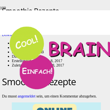
Smoothie Rezepte
Start
Ernährungstipps
Smoothie Rezepte
[featured_image]
Download
Version
Download
152
Dateigröße
1.16 MB
Datei-Anzahl
1
Erstellungsdatum
Januar 8, 2017
Zuletzt aktualisiert
Januar 8, 2017
Smoothie Rezepte
Du musst
angemeldet
sein, um einen Kommentar abzugeben.