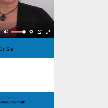
ür Sie
de=“audio“
ownloadrole=“all“