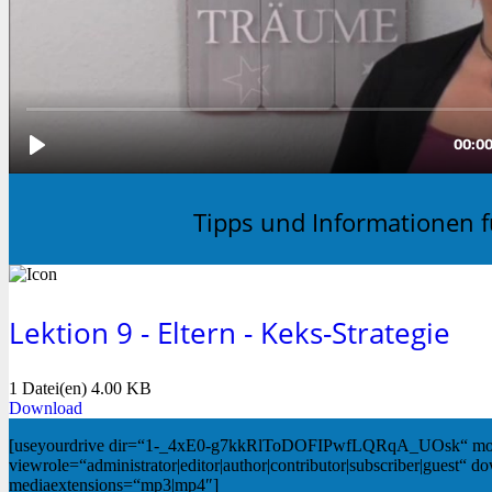
Tipps und Informationen f
Lektion 9 - Eltern - Keks-Strategie
1 Datei(en)
4.00 KB
Download
[useyourdrive dir=“1-_4xE0-g7kkRlToDOFIPwfLQRqA_UOsk“ mo
viewrole=“administrator|editor|author|contributor|subscriber|guest“ d
mediaextensions=“mp3|mp4″]